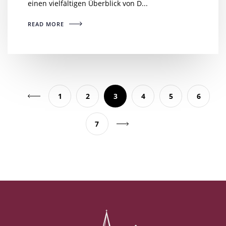
einen vielfältigen Überblick von D...
READ MORE
1
2
3
4
5
6
7