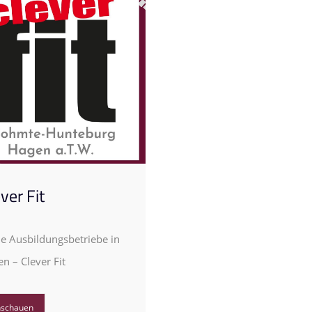
ver Fit
e Ausbildungsbetriebe in
n – Clever Fit
nschauen