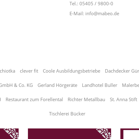
Tel.: 05405 / 9800-0
E-Mail: info@mabeo.de
WEITERE BEITRÄGE VON
Coole Ausbildungsbetriebe
chiotka
clever fit
Coole Ausbildungsbetriebe
Dachdecker Gü
 GmbH & Co. KG
Gerland Hörgeräte
Landhotel Buller
Malerbe
H
Restaurant zum Forellental
Richter Metallbau
St. Anna Stift
Tischlerei Bücker