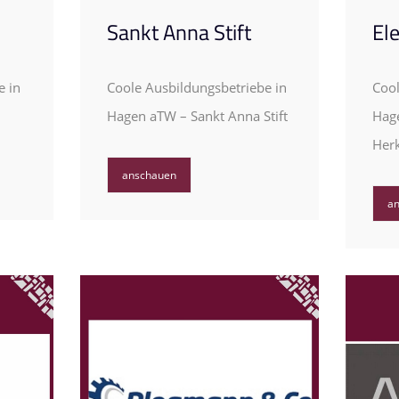
Sankt Anna Stift
El
e in
Coole Ausbildungsbetriebe in
Cool
Hagen aTW – Sankt Anna Stift
Hag
Her
anschauen
a