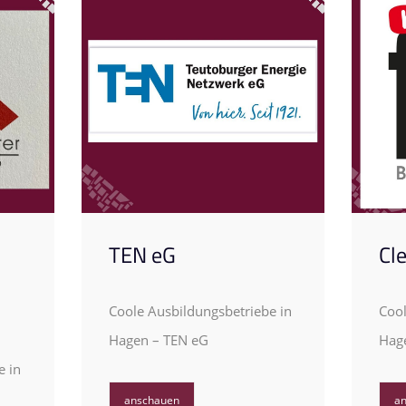
TEN eG
Cle
Coole Ausbildungsbetriebe in
Cool
Hagen – TEN eG
Hage
e in
anschauen
a