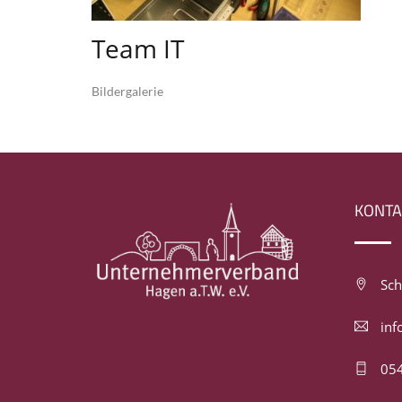
Team IT
Bildergalerie
KONTA
Sch
inf
054