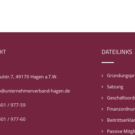
DATEILINKS
KT
Gründungspro
ulstr.7, 49170 Hagen a.T.W.
Satzung
o@unternehmerverband-hagen.de
Geschäftsor
01 / 977-59
Finanzordnu
01 / 977-60
Beitrittserklä
Passive Mitgl