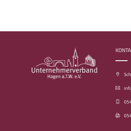
KONTA
Sch
inf
054
054